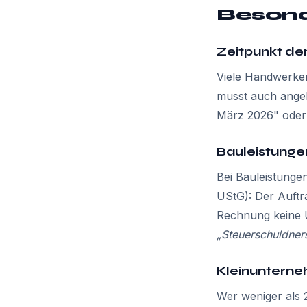
Besond
Zeitpunkt de
Viele Handwerker
musst auch ang
März 2026" oder 
Bauleistunge
Bei Bauleistunge
UStG): Der Auftra
Rechnung keine 
„Steuerschuldner
Kleinunterne
Wer weniger als 