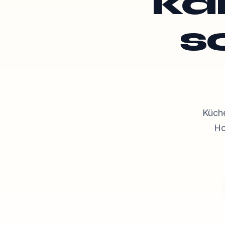
kal
s
Küch
Ho