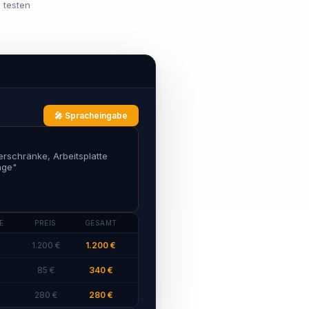
 testen
🎤 Spracheingabe
schränke, Arbeitsplatte
age
"
E
PREIS
GESAMT
1.200 €
1.200 €
85 €
340 €
280 €
280 €