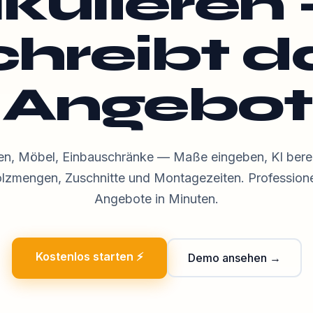
kulieren 
chreibt d
Angebot
en, Möbel, Einbauschränke — Maße eingeben, KI bere
lzmengen, Zuschnitte und Montagezeiten. Professione
Angebote in Minuten.
Kostenlos starten ⚡
Demo ansehen →