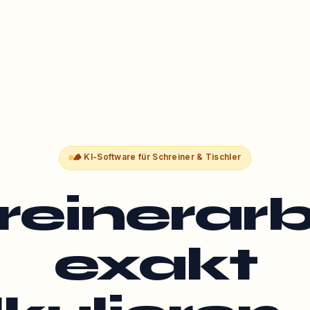
🪵
KI-Software für
Schreiner & Tischler
reinerarb
exakt