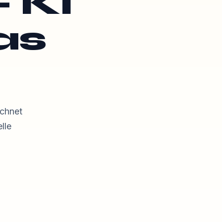
– KI
as
chnet
lle