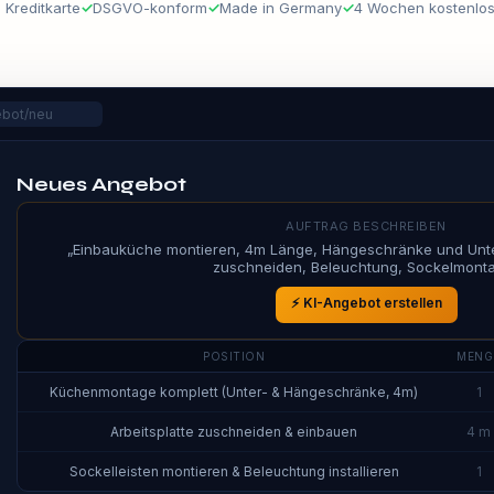
 Kreditkarte
✓
DSGVO-konform
✓
Made in Germany
✓
4 Wochen kostenlos
ebot/neu
Neues Angebot
AUFTRAG BESCHREIBEN
„
Einbauküche montieren, 4m Länge, Hängeschränke und Unter
zuschneiden, Beleuchtung, Sockelmont
⚡ KI-Angebot erstellen
POSITION
MENG
Küchenmontage komplett (Unter- & Hängeschränke, 4m)
1
Arbeitsplatte zuschneiden & einbauen
4 m
Sockelleisten montieren & Beleuchtung installieren
1