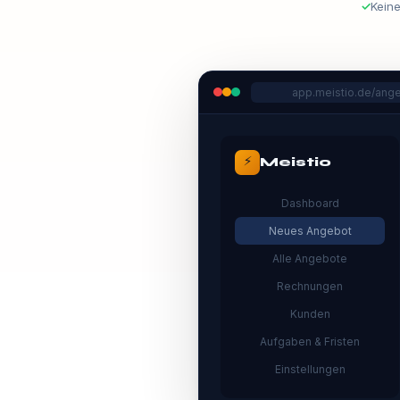
✓
Keine
app.meistio.de/ang
⚡
Meistio
Dashboard
Neues Angebot
Alle Angebote
Rechnungen
Kunden
Aufgaben & Fristen
Einstellungen